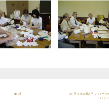
main
第2回淑徳短期大学でのドール
(2004.