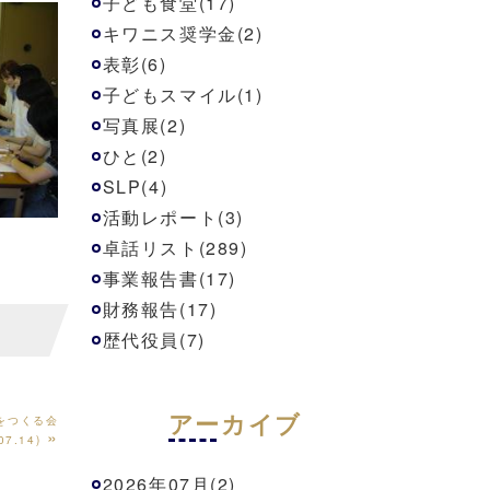
子ども食堂(17)
キワニス奨学金(2)
表彰(6)
子どもスマイル(1)
写真展(2)
ひと(2)
SLP(4)
活動レポート(3)
卓話リスト(289)
事業報告書(17)
財務報告(17)
歴代役員(7)
アーカイブ
をつくる会
»
07.14)
2026年07月(2)