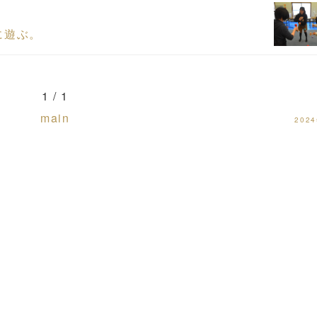
に遊ぶ。
1 / 1
main
202