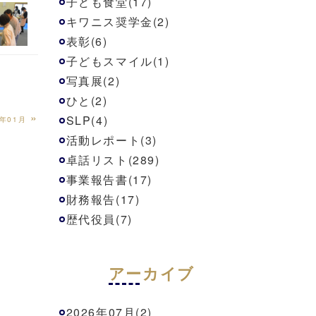
子ども食堂(17)
キワニス奨学金(2)
表彰(6)
子どもスマイル(1)
写真展(2)
ひと(2)
»
SLP(4)
4年01月
活動レポート(3)
卓話リスト(289)
事業報告書(17)
財務報告(17)
歴代役員(7)
アーカイブ
2026年07月(2)