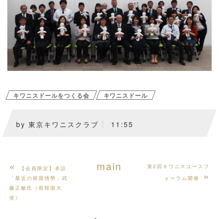
キワニスドールをつくる会
キワニスドール
by
東京キワニスクラブ
11:55
«
main
第2回キワニスユースフ
【会員限定】卓話
»
「最近の韓国情勢」武
ォーラム開催
藤正敏氏（前韓国大
使）