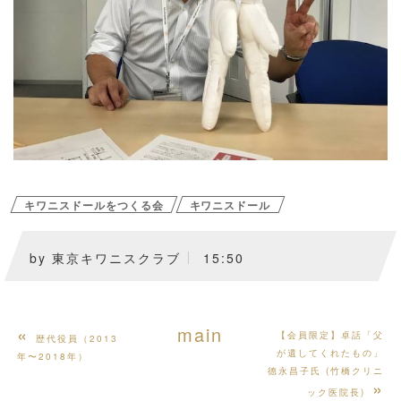
キワニスドールをつくる会
キワニスドール
by
東京キワニスクラブ
15:50
«
main
【会員限定】卓話「父
歴代役員（2013
が遺してくれたもの」
年〜2018年）
德永昌子氏 (竹橋クリニ
»
ック医院長)