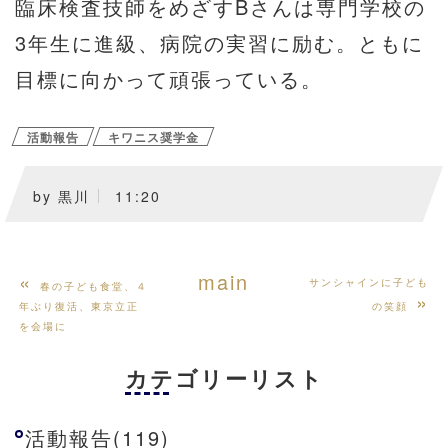
臨床検査技師をめざすBさんは専門学校の
3年生に進級、病院の実習に励む。ともに
目標に向かって頑張っている。
活動報告
キワニス奨学金
by
黒川
11:20
«
main
サンシャインに子ども
春の子ども食堂、４
»
年ぶり復活、東京立正
の笑顔
を会場に
カテゴリーリスト
活動報告(119)