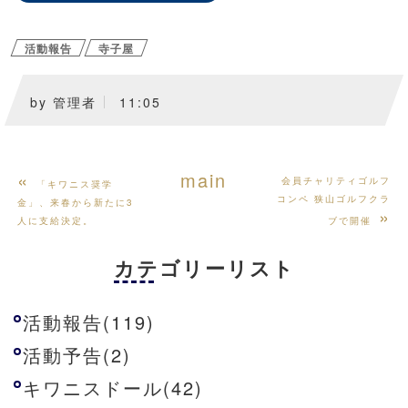
活動報告
寺子屋
by
管理者
11:05
«
main
会員チャリティゴルフ
「キワニス奨学
コンペ 狭山ゴルフクラ
金」、来春から新たに3
»
人に支給決定。
ブで開催
カテゴリーリスト
活動報告(119)
活動予告(2)
キワニスドール(42)