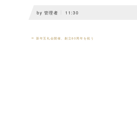
by
管理者
11:30
«
新年互礼会開催、創立60周年を祝う