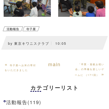
活動報告
寺子屋
by
東京キワニスクラブ
10:05
«
main
「卒業・進級お祝い
寺子屋へお米の寄付
会」の準備を楽しいゲ
をいただきました
»
ームに （171回）
カテゴリーリスト
活動報告(119)