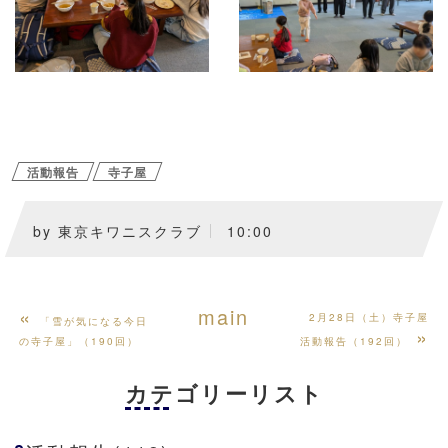
活動報告
寺子屋
by
東京キワニスクラブ
10:00
«
main
2月28日（土）寺子屋
「雪が気になる今日
»
の寺子屋」（190回）
活動報告（192回）
カテゴリーリスト